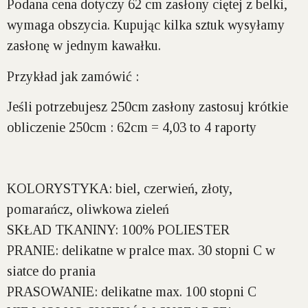
Podana cena dotyczy 62 cm zasłony ciętej z belki,
wymaga obszycia. Kupując kilka sztuk wysyłamy
zasłonę w jednym kawałku.
Przykład jak zamówić :
Jeśli potrzebujesz 250cm zasłony zastosuj krótkie
obliczenie 250cm : 62cm = 4,03 to 4 raporty
KOLORYSTYKA:
biel, czerwień, złoty,
pomarańcz, oliwkowa zieleń
SKŁAD TKANINY:
100% POLIESTER
PRANIE:
delikatne w pralce max. 30 stopni C w
siatce do prania
PRASOWANIE:
delikatne max. 100 stopni C