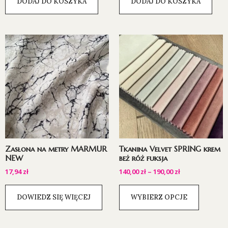
DODAJ DO KOSZYKA
DODAJ DO KOSZYKA
Zasłona na metry MARMUR
Tkanina Velvet SPRING krem
NEW
beż róż fuksja
17,94
zł
140,00
zł
–
190,00
zł
DOWIEDZ SIĘ WIĘCEJ
WYBIERZ OPCJE