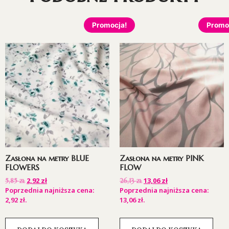
Promocja!
Promo
Zasłona na metry BLUE
Zasłona na metry PINK
FLOWERS
FLOW
2,92
zł
13,06
zł
5,85
zł
26,13
zł
Poprzednia najniższa cena:
Poprzednia najniższa cena:
2,92
zł
.
13,06
zł
.