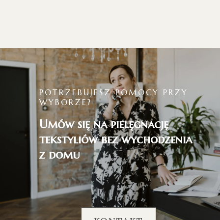
POTRZEBUJESZ POMOCY PRZY
WYBORZE?
Umów się na pielęgnację
tekstyliów bez wychodzenia
z domu