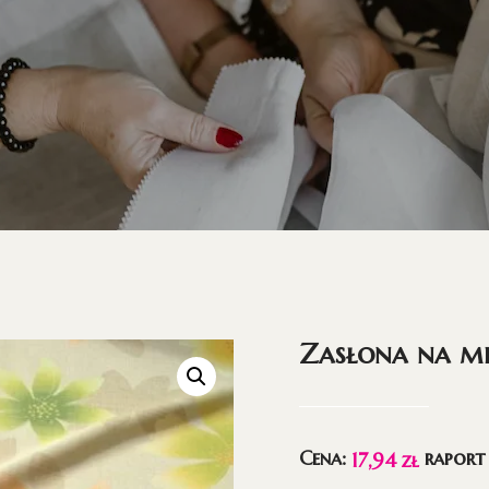
Zasłona na 
Cena:
raport
17,94
zł