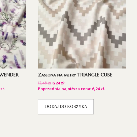
LAWENDER
Zasłona na metry TRIANGLE CUBE
6,24
zł
12,48
zł
3
zł
.
Poprzednia najniższa cena:
6,24
zł
.
DODAJ DO KOSZYKA