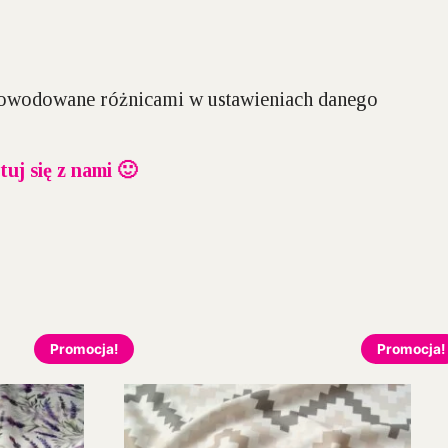
spowodowane różnicami w ustawieniach danego
uj się z nami 🙂
Promocja!
Promocja!