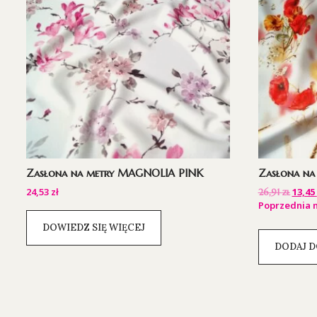
Zasłona na metry MAGNOLIA PINK
Zasłona n
24,53
zł
13,45
26,91
zł
Poprzednia n
DOWIEDZ SIĘ WIĘCEJ
DODAJ D