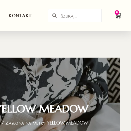
0
KONTAKT
y YELLOW MEADOW
y
/ Zasłona na metry YELLOW MEADOW