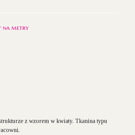
y na metry
strukturze z wzorem w kwiaty. Tkanina typu
racowni.