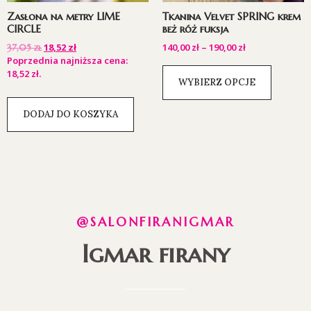
Zasłona na metry LIME
Tkanina Velvet SPRING krem
CIRCLE
beż róż fuksja
18,52
zł
140,00
zł
–
190,00
zł
37,05
zł
Poprzednia najniższa cena:
18,52
zł
.
WYBIERZ OPCJE
DODAJ DO KOSZYKA
@SALONFIRANIGMAR
Igmar firany