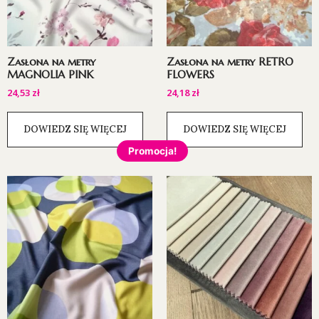
Zasłona na metry
Zasłona na metry RETRO
MAGNOLIA PINK
FLOWERS
24,53
zł
24,18
zł
DOWIEDZ SIĘ WIĘCEJ
DOWIEDZ SIĘ WIĘCEJ
Promocja!