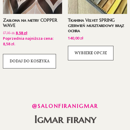
Zasłona na metry COPPER
Tkanina Velvet SPRING
WAVE
czerwień musztardowy brąz
ochra
8,58
zł
17,16
zł
140,00
zł
Poprzednia najniższa cena:
8,58
zł
.
WYBIERZ OPCJE
DODAJ DO KOSZYKA
@SALONFIRANIGMAR
Igmar firany