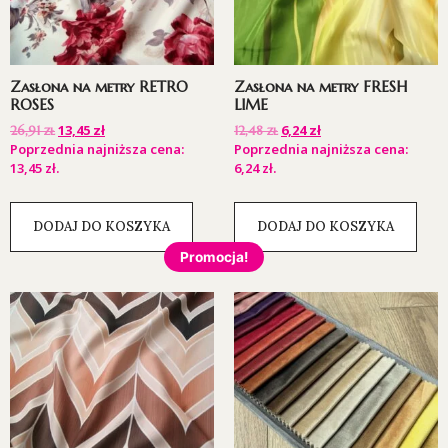
Zasłona na metry RETRO
Zasłona na metry FRESH
ROSES
LIME
13,45
zł
6,24
zł
26,91
zł
12,48
zł
Poprzednia najniższa cena:
Poprzednia najniższa cena:
13,45
zł
.
6,24
zł
.
DODAJ DO KOSZYKA
DODAJ DO KOSZYKA
Promocja!