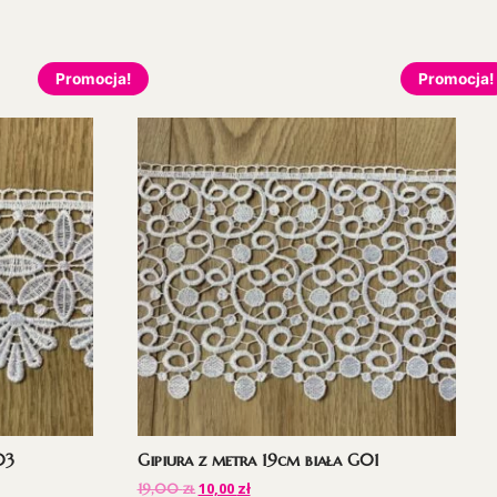
Promocja!
Promocja!
03
Gipiura z metra 19cm biała G01
10,00
zł
19,00
zł