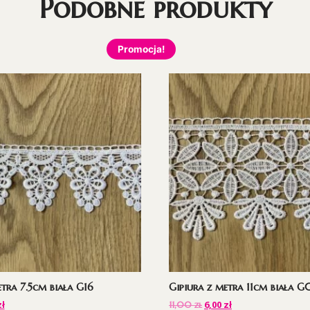
Podobne produkty
Promocja!
etra 7.5cm biała G16
Gipiura z metra 11cm biała G
zł
6,00
zł
11,00
zł