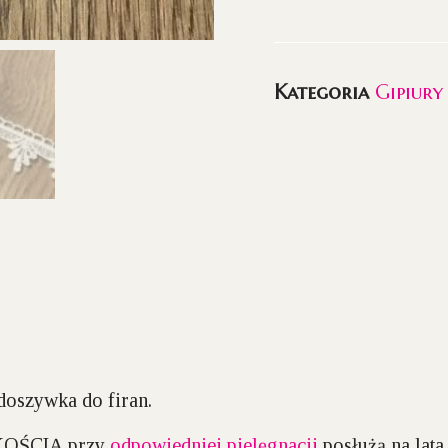
Kategoria
Gipiury
doszywka do firan.
AKOŚCIĄ przy
odpowiedniej pielęgnacji
posłużą na lata.