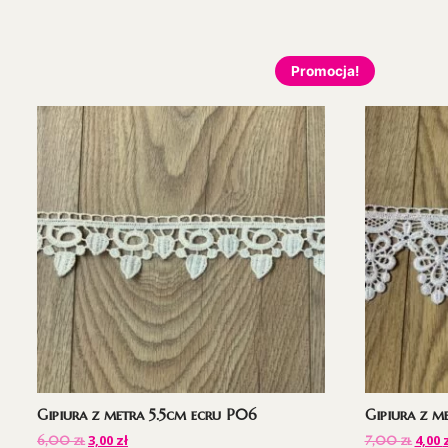
Promocja!
Gipiura z metra 5.5cm ecru P06
Gipiura z m
3,00
zł
4,00
6,00
zł
7,00
zł