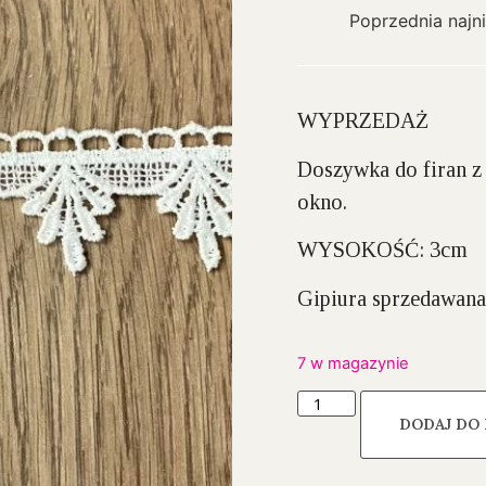
Poprzednia najn
WYPRZEDAŻ
Doszywka do firan z
okno.
WYSOKOŚĆ:
3cm
Gipiura sprzedawana
7 w magazynie
DODAJ DO