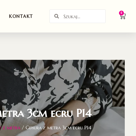
0
KONTAKT
metra 3cm ecru P14
y z metra
/ Gipiura z metra 3cm ecru P14