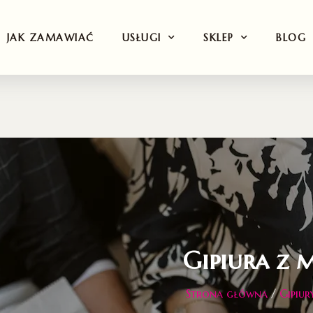
JAK ZAMAWIAĆ
USŁUGI
SKLEP
BLOG
Gipiura z 
Strona główna
/
Gipiur