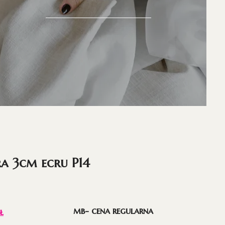
ra 3cm ecru P14
mb- cena regularna
ł