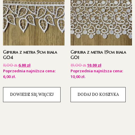
Gipiura z metra 9cm biała
Gipiura z metra 19cm biała
G04
G01
6,00
zł
10,00
zł
11,00
zł
19,00
zł
Poprzednia najniższa cena:
Poprzednia najniższa cena:
6,00
zł
.
10,00
zł
.
DOWIEDZ SIĘ WIĘCEJ
DODAJ DO KOSZYKA