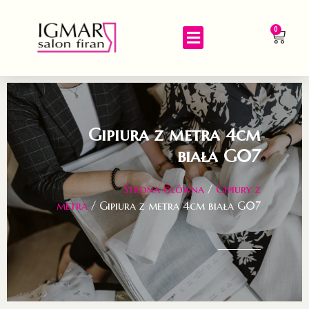
0
Gipiura z metra 4cm
biała G07
Strona główna
/
Gipiury z
metra
/ Gipiura z metra 4cm biała G07