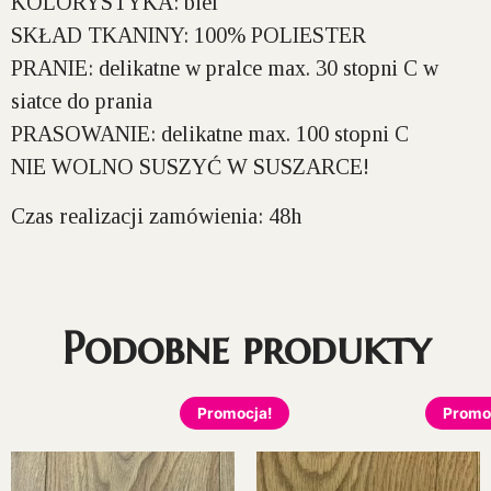
KOLORYSTYKA:
biel
SKŁAD TKANINY:
100% POLIESTER
PRANIE:
delikatne w pralce max. 30 stopni C w
siatce do prania
PRASOWANIE:
delikatne max. 100 stopni C
NIE WOLNO SUSZYĆ W SUSZARCE!
Czas realizacji zamówienia: 48h
Podobne produkty
Promocja!
Promo