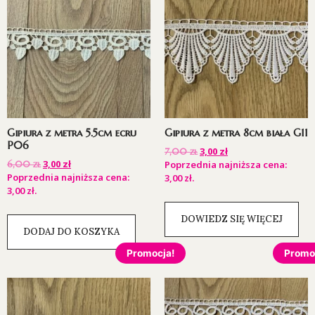
Gipiura z metra 5.5cm ecru
Gipiura z metra 8cm biała G11
P06
3,00
zł
7,00
zł
3,00
zł
6,00
zł
Poprzednia najniższa cena:
Poprzednia najniższa cena:
3,00
zł
.
3,00
zł
.
DOWIEDZ SIĘ WIĘCEJ
DODAJ DO KOSZYKA
Promocja!
Promo