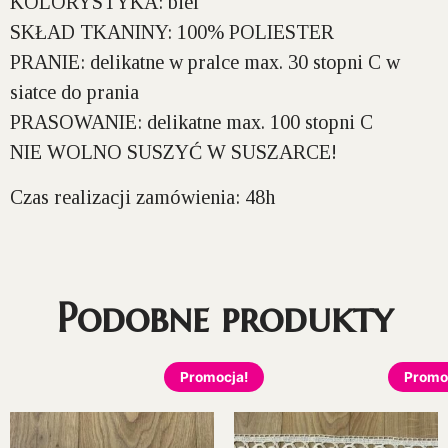
KOLORYSTYKA:
biel
SKŁAD TKANINY:
100% POLIESTER
PRANIE:
delikatne w pralce max. 30 stopni C w
siatce do prania
PRASOWANIE:
delikatne max. 100 stopni C
NIE WOLNO SUSZYĆ W SUSZARCE!
Czas realizacji zamówienia: 48h
Podobne produkty
Promocja!
Promo