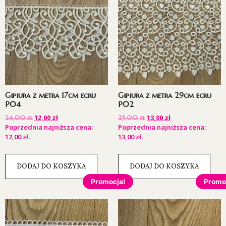
Gipiura z metra 17cm ecru
Gipiura z metra 29cm ecru
P04
P02
12,00
zł
13,00
zł
24,00
zł
25,00
zł
Poprzednia najniższa cena:
Poprzednia najniższa cena:
12,00
zł
.
13,00
zł
.
DODAJ DO KOSZYKA
DODAJ DO KOSZYKA
Promocja!
Promo