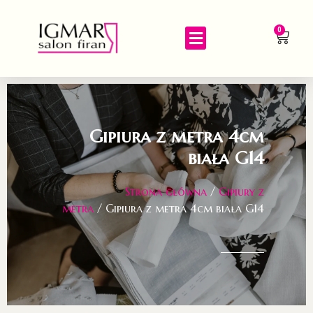
0
Gipiura z metra 4cm
biała G14
Strona główna
/
Gipiury z
metra
/ Gipiura z metra 4cm biała G14