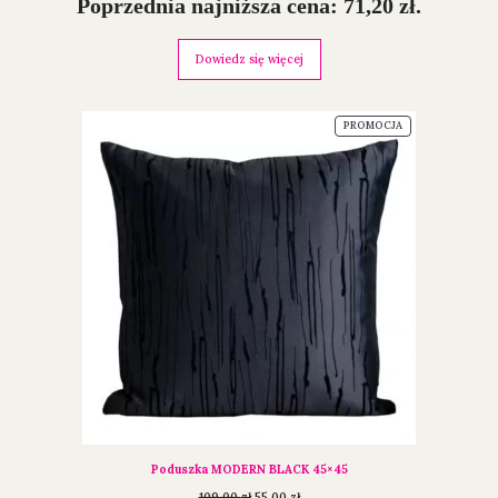
Poprzednia najniższa cena:
71,20
zł
.
Dowiedz się więcej
PROMOCJA
Poduszka MODERN BLACK 45×45
109,00
zł
55,00
zł