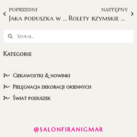
POPRZEDNI
NASTĘPNY
Jaka poduszka w jakim stylu, czyli jak nie popełnić faux pas w aranżacji wnętrz?
Rolety rzymskie elektryczne – hit czy kit?
Kategorie
Ciekawostki & nowinki
Pielęgnacja dekoracji okiennych
Świat poduszek
@SALONFIRANIGMAR