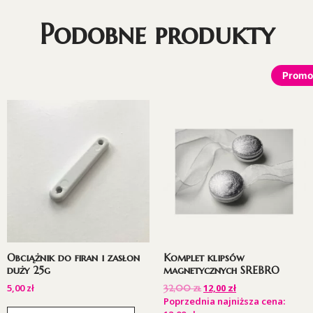
Podobne produkty
Promo
Obciążnik do firan i zasłon
Komplet klipsów
duży 25g
magnetycznych SREBRO
5,00
zł
12,00
zł
32,00
zł
Poprzednia najniższa cena: