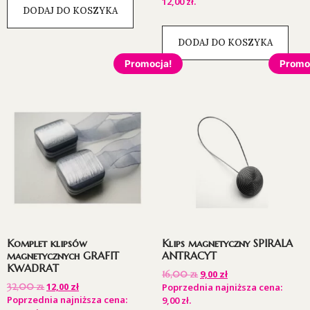
12,00
zł
.
DODAJ DO KOSZYKA
DODAJ DO KOSZYKA
Promocja!
Promo
Komplet klipsów
Klips magnetyczny SPIRALA
magnetycznych GRAFIT
ANTRACYT
KWADRAT
9,00
zł
16,00
zł
12,00
zł
32,00
zł
Poprzednia najniższa cena:
Poprzednia najniższa cena:
9,00
zł
.