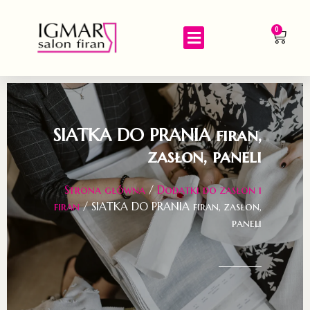
0
SIATKA DO PRANIA firan,
zasłon, paneli
Strona główna
/
Dodatki do zasłon i
firan
/ SIATKA DO PRANIA firan, zasłon,
paneli