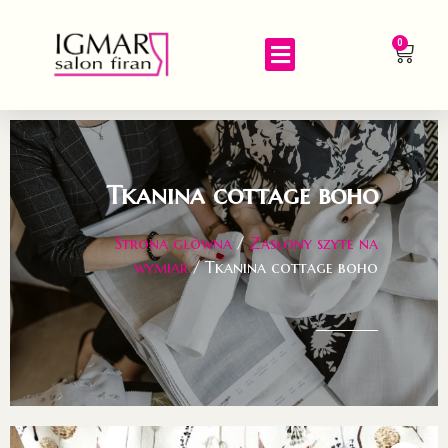
0
Tkanina cottage boho
Strona główna
/
Zasłony szyte na
wymiar
/ Tkanina cottage boho