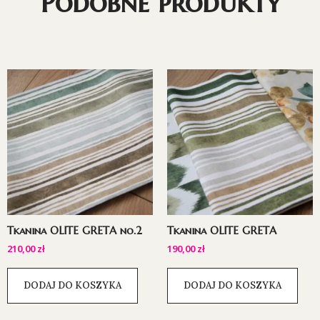
Podobne produkty
Tkanina OLITE GRETA no.2
Tkanina OLITE GRETA
210,00
zł
190,00
zł
DODAJ DO KOSZYKA
DODAJ DO KOSZYKA