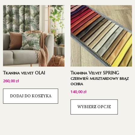
Tkanina velvet OLAI
Tkanina Velvet SPRING
czerwień musztardowy brąz
260,00
zł
ochra
140,00
zł
DODAJ DO KOSZYKA
WYBIERZ OPCJE