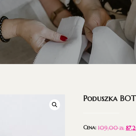
Poduszka BOT
Cena:
109,00
zł
87,