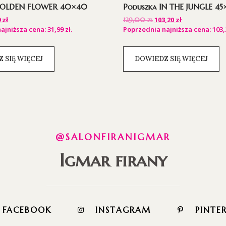
GOLDEN FLOWER 40×40
Poduszka IN THE JUNGLE 45
9
zł
103,20
zł
129,00
zł
ajniższa cena:
31,99
zł
.
Poprzednia najniższa cena:
103
 SIĘ WIĘCEJ
DOWIEDZ SIĘ WIĘCEJ
@SALONFIRANIGMAR
Igmar firany
FACEBOOK
INSTAGRAM
PINTE