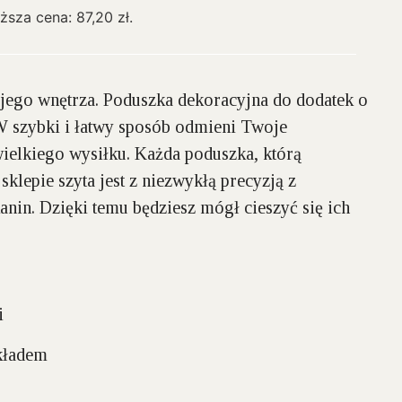
iższa cena:
87,20
zł
.
ego wnętrza. Poduszka dekoracyjna do dodatek o
zybki i łatwy sposób odmieni Twoje
ielkiego wysiłku. Każda poduszka, którą
klepie szyta jest z niezwykłą precyzją z
kanin. Dzięki temu będziesz mógł cieszyć się ich
i
kładem