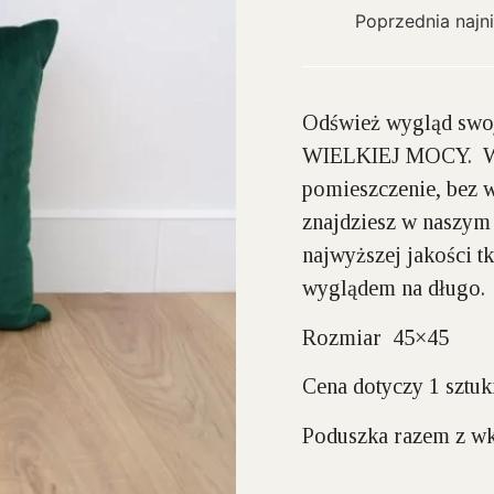
Poprzednia najn
Odśwież wygląd swoj
WIELKIEJ MOCY. W s
pomieszczenie, bez w
znajdziesz w naszym s
najwyższej jakości t
wyglądem na długo.
Rozmiar 45×45
Cena dotyczy 1 sztuk
Poduszka razem z w