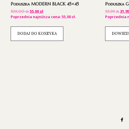
Poduszka MODERN BLACK 45×45
Poduszka 
55,00
zł
31,9
109,00
zł
39,99
zł
Poprzednia najniższa cena:
55,00
zł
.
Poprzednia n
DODAJ DO KOSZYKA
DOWIEDZ