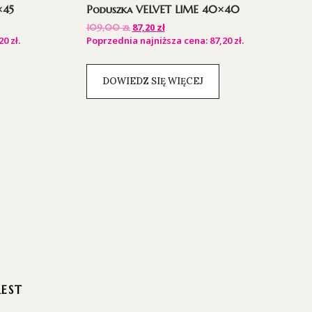
×45
Poduszka VELVET LIME 40×40
87,20
zł
109,00
zł
,20
zł
.
Poprzednia najniższa cena:
87,20
zł
.
DOWIEDZ SIĘ WIĘCEJ
REST