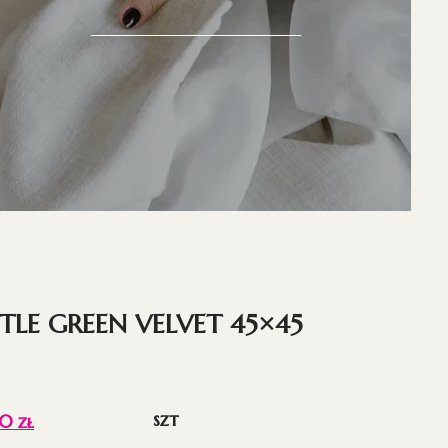
TLE GREEN VELVET 45×45
szt
20
zł