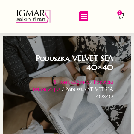
0
Poduszka VELVET SEA
40×40
Strona główna
/
Poduszki
dekoracyjne
/ Poduszka VELVET SEA
40×40