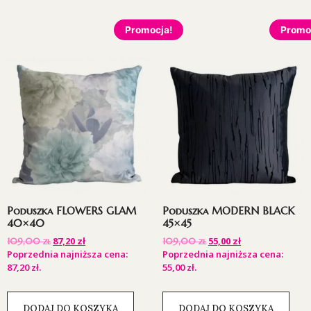
Promocja!
Promo
Poduszka FLOWERS GLAM
Poduszka MODERN BLACK
40×40
45×45
87,20
zł
55,00
zł
109,00
zł
109,00
zł
Poprzednia najniższa cena:
Poprzednia najniższa cena:
87,20
zł
.
55,00
zł
.
DODAJ DO KOSZYKA
DODAJ DO KOSZYKA