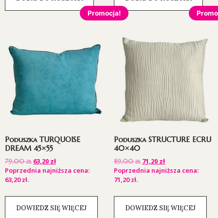
Promocja!
Promo
Poduszka TURQUOISE
Poduszka STRUCTURE ECRU
DREAM 45×55
40×40
63,20
zł
71,20
zł
79,00
zł
89,00
zł
Poprzednia najniższa cena:
Poprzednia najniższa cena:
63,20
zł
.
71,20
zł
.
DOWIEDZ SIĘ WIĘCEJ
DOWIEDZ SIĘ WIĘCEJ