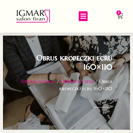
0
Obrus kropeczki ecru
160×110
Strona główna
/
Obrusy na stół
/ Obrus
kropeczki ecru 160×110