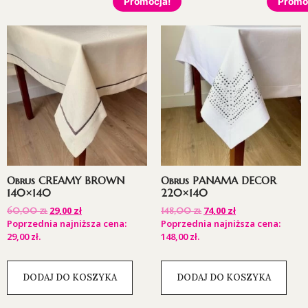
Promocja!
Promo
Obrus CREAMY BROWN
Obrus PANAMA DECOR
140×140
220×140
29,00
zł
74,00
zł
60,00
zł
148,00
zł
Poprzednia najniższa cena:
Poprzednia najniższa cena:
29,00
zł
.
148,00
zł
.
DODAJ DO KOSZYKA
DODAJ DO KOSZYKA