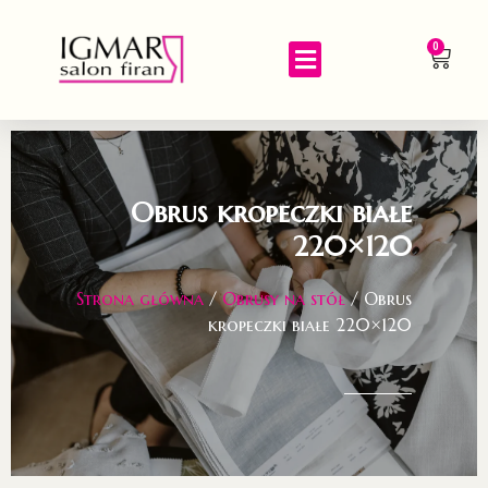
0
Obrus kropeczki białe
220×120
Strona główna
/
Obrusy na stół
/ Obrus
kropeczki białe 220×120