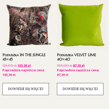
Poduszka IN THE JUNGLE
Poduszka VELVET LIME
45×45
40×40
103,20
zł
87,20
zł
129,00
zł
109,00
zł
Poprzednia najniższa cena:
Poprzednia najniższa cena:
103,20
zł
.
87,20
zł
.
DOWIEDZ SIĘ WIĘCEJ
DOWIEDZ SIĘ WIĘCEJ