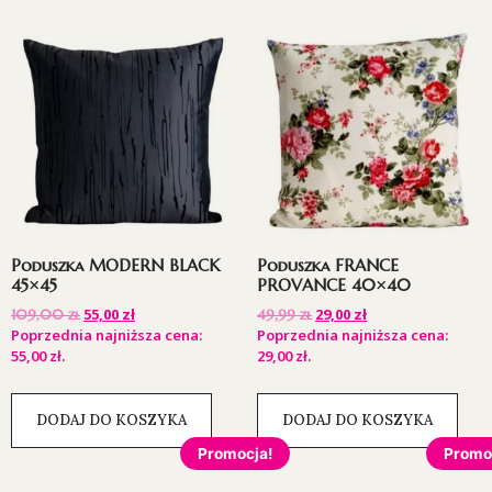
Poduszka MODERN BLACK
Poduszka FRANCE
45×45
PROVANCE 40×40
55,00
zł
29,00
zł
109,00
zł
49,99
zł
Poprzednia najniższa cena:
Poprzednia najniższa cena:
55,00
zł
.
29,00
zł
.
DODAJ DO KOSZYKA
DODAJ DO KOSZYKA
Promocja!
Promo