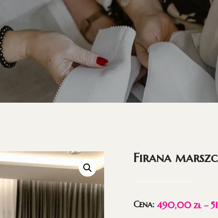
Firana marszc
Cena:
490,00
zł
–
5