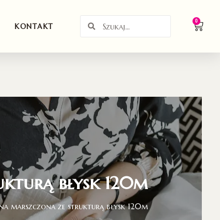
0
KONTAKT
ukturą błysk 120m
ana marszczona ze strukturą błysk 120m