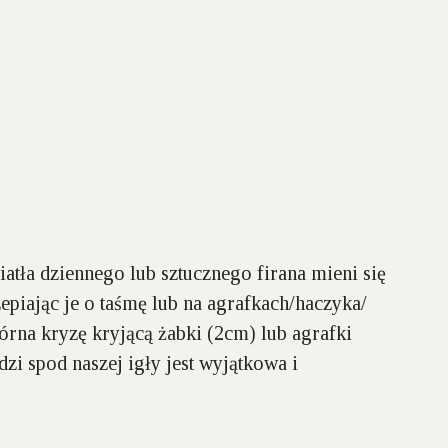
atła dziennego lub sztucznego firana mieni się
epiając je o taśmę lub na agrafkach/haczyka/
górna
kryzę kryjącą
żabki (2cm) lub agrafki
zi spod naszej igły jest
wyjątkowa i