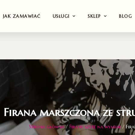
JAK ZAMAWIAĆ
USŁUGI
SKLEP
BLOG
Firana marszczona ze str
Strona główna
/
Firany szyte na wymiar
/ Fir