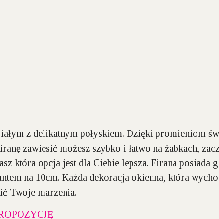
iałym z delikatnym
połyskiem
. Dzięki promieniom świ
iranę zawiesić możesz szybko i łatwo na żabkach, zacz
z która opcja jest dla Ciebie lepsza. Firana posiada 
rantem na 10cm
. Każda dekoracja okienna, która wychod
nić Twoje marzenia.
ROPOZYCJĘ