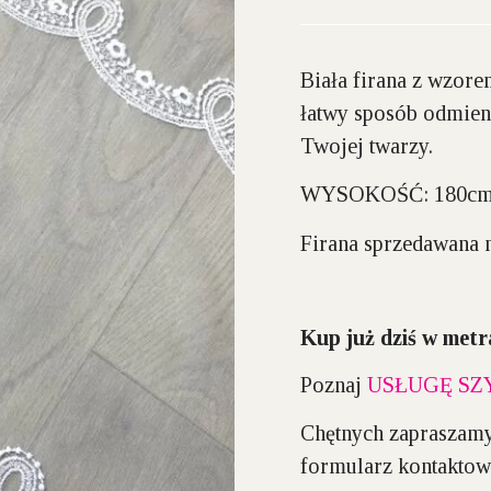
Biała firana z wzore
łatwy sposób odmien
Twojej twarzy.
WYSOKOŚĆ:
180c
Firana sprzedawana n
Kup już dziś w metr
Poznaj
USŁUGĘ SZ
Chętnych zapraszamy
formularz kontaktow