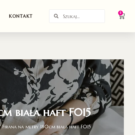
0
KONTAKT
cm biała haft F015
 Firana na metry 180cm biała haft F015