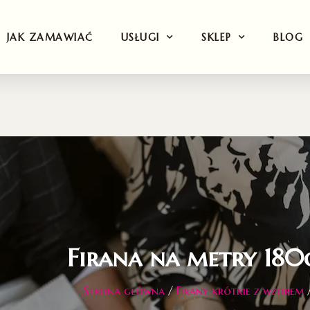
JAK ZAMAWIAĆ
USŁUGI
SKLEP
BLOG
Firana na metry 180
Strona główna
/
Firany krótkie z wzorem
/