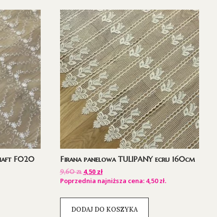
 haft F020
Firana panelowa TULIPANY ecru 160cm
4,50
zł
9,60
zł
Poprzednia najniższa cena:
4,50
zł
.
DODAJ DO KOSZYKA