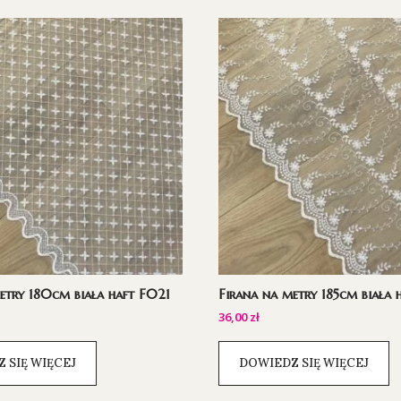
etry 180cm biała haft F021
Firana na metry 185cm biała
36,00
zł
 SIĘ WIĘCEJ
DOWIEDZ SIĘ WIĘCEJ