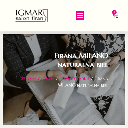
0
Firana MILANO
naturalna biel
Strona główna
/
Firany gładkie
/ Firana
MILANO naturalna biel