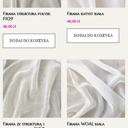
Firana struktura połysk
Firana batyst biała
F109
46,00
zł
46,00
zł
DODAJ DO KOSZYKA
DODAJ DO KOSZYKA
Firana ze strukturą i
Firana WOAL biała