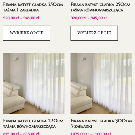
Firana batyst gładka 250cm
Firana batyst gładka 250cm
taśma 1 zakładka
taśma równomarszcząca
920,00
zł
–
945,00
zł
920,00
zł
–
945,00
zł
WYBIERZ OPCJE
WYBIERZ OPCJE
Firana batyst gładka 220cm
Firana batyst gładka 300cm
taśma równomarszcząca
3 zakładki
815,00
zł
–
838,00
zł
1079,00
zł
–
1100,00
zł