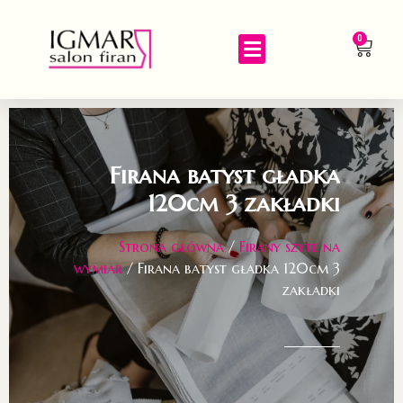
0
Firana batyst gładka
120cm 3 zakładki
Strona główna
/
Firany szyte na
wymiar
/ Firana batyst gładka 120cm 3
zakładki