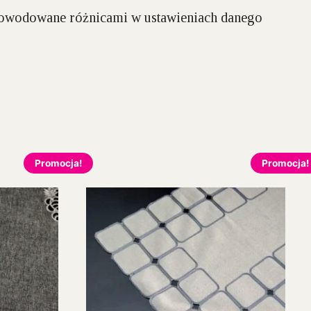
spowodowane różnicami w ustawieniach danego
Promocja!
Promocja!