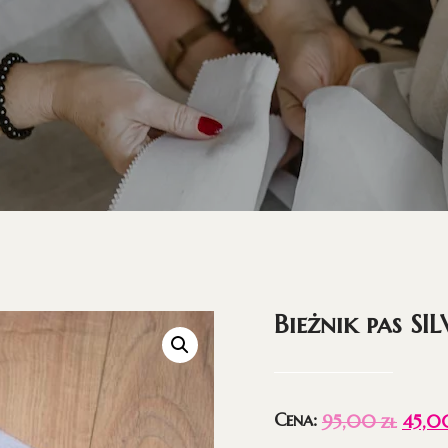
Bieżnik pas SI
Cena:
95,00
zł
45,