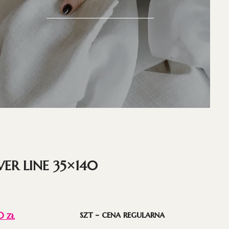
LVER LINE 35×140
szt - cena regularna
00
zł