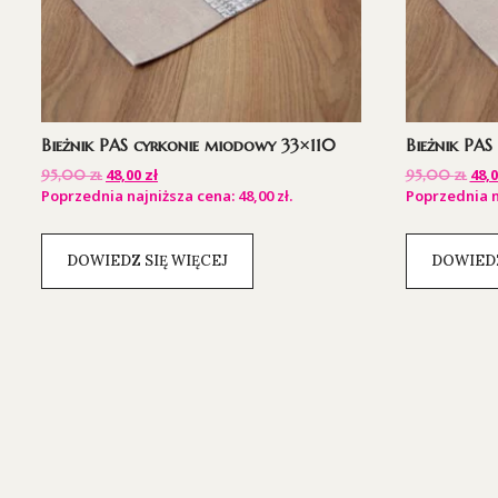
Bieżnik PAS cyrkonie miodowy 33×110
Bieżnik PA
48,00
zł
48,
95,00
zł
95,00
zł
Poprzednia najniższa cena:
48,00
zł
.
Poprzednia n
DOWIEDZ SIĘ WIĘCEJ
DOWIEDZ