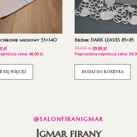
S cyrkonie miodowy 33×140
Bieżnik DARK LEAVES 85×85
00
zł
39,00
zł
79,00
zł
ajniższa cena:
48,00
zł
.
Poprzednia najniższa cena:
39,
 SIĘ WIĘCEJ
DODAJ DO KOSZYKA
@SALONFIRANIGMAR
Igmar firany