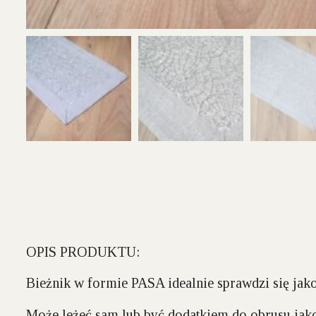
OPIS PRODUKTU:
Bieżnik w formie
PASA
idealnie sprawdzi się ja
Może leżeć sam lub być dodatkiem do obrusu jak