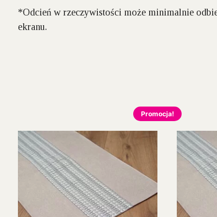
*Odcień w rzeczywistości może minimalnie odbie
ekranu.
Promocja!