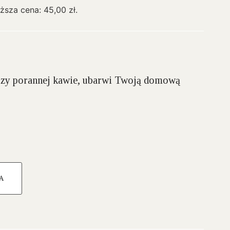
iższa cena:
45,00
zł
.
przy porannej kawie, ubarwi Twoją domową
A