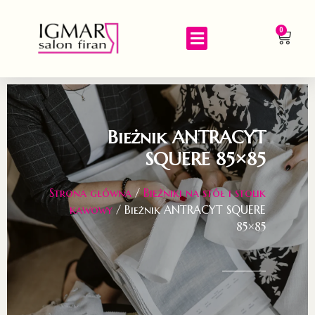
0
Bieżnik ANTRACYT
SQUERE 85×85
Strona główna
/
Bieżniki na stół i stolik
kawowy
/ Bieżnik ANTRACYT SQUERE
85×85