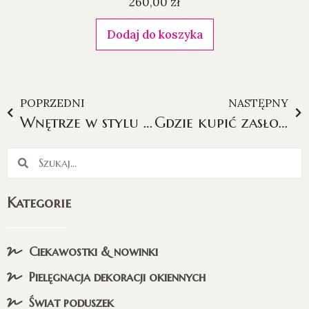
260,00
zł
Dodaj do koszyka
POPRZEDNI
NASTĘPNY
Wnętrze w stylu industrialnym – czy aranżacje okienne mają tutaj rację bytu?
Gdzie kupić zasłony zaciemniające?
Kategorie
Ciekawostki & nowinki
Pielęgnacja dekoracji okiennych
Świat poduszek