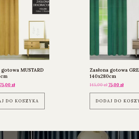
a gotowa MUSTARD
Zasłona gotowa GR
0cm
140x280cm
75,00
zł
145,00
zł
75,00
zł
J DO KOSZYKA
DODAJ DO KOSZ