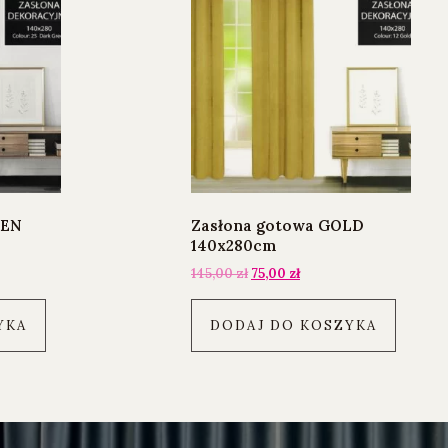
EEN
Zasłona gotowa GOLD
140x280cm
145,00
zł
75,00
zł
YKA
DODAJ DO KOSZYKA