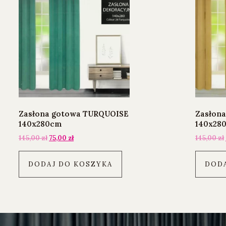
Zasłona gotowa TURQUOISE
Zasłon
140x280cm
140x28
145,00
zł
75,00
zł
145,00
zł
DODAJ DO KOSZYKA
DODA