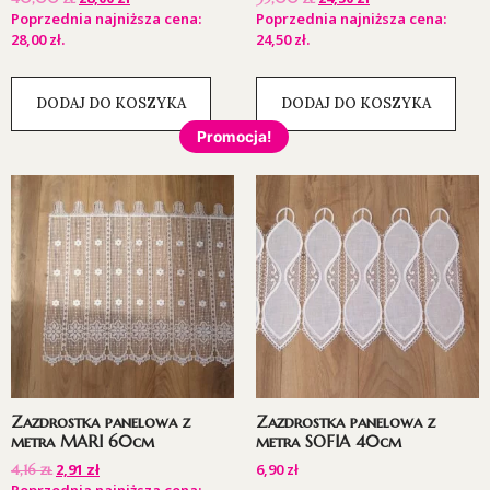
Poprzednia najniższa cena:
Poprzednia najniższa cena:
28,00
zł
.
24,50
zł
.
DODAJ DO KOSZYKA
DODAJ DO KOSZYKA
Promocja!
Zazdrostka panelowa z
Zazdrostka panelowa z
metra MARI 60cm
metra SOFIA 40cm
2,91
zł
6,90
zł
4,16
zł