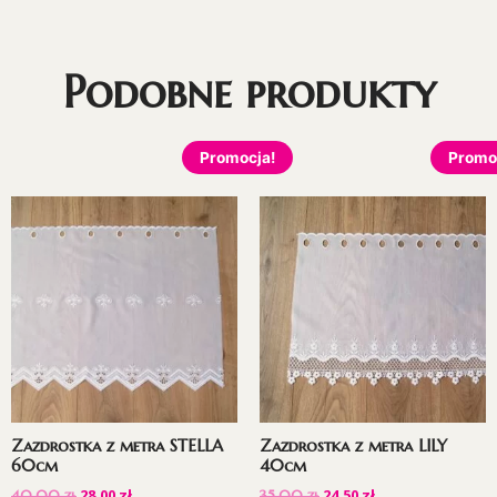
Podobne produkty
Promocja!
Promo
Zazdrostka z metra STELLA
Zazdrostka z metra LILY
60cm
40cm
28,00
zł
24,50
zł
40,00
zł
35,00
zł