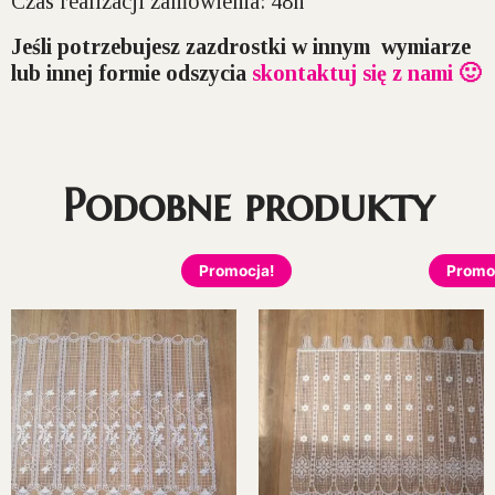
Czas realizacji zamówienia: 48h
Jeśli potrzebujesz zazdrostki w innym wymiarze
lub innej formie odszycia
skontaktuj się z nami 🙂
Podobne produkty
Promocja!
Promo