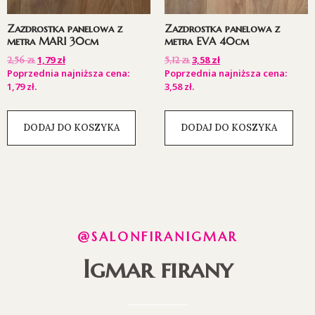
Zazdrostka panelowa z
Zazdrostka panelowa z
metra MARI 30cm
metra EVA 40cm
1,79
zł
3,58
zł
2,56
zł
5,12
zł
Poprzednia najniższa cena:
Poprzednia najniższa cena:
1,79
zł
.
3,58
zł
.
DODAJ DO KOSZYKA
DODAJ DO KOSZYKA
@SALONFIRANIGMAR
Igmar firany