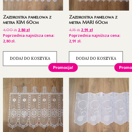
Zazdrostka panelowa z
Zazdrostka panelowa z
metra KIM 60cm
metra MARI 60cm
2,80
zł
2,91
zł
4,00
zł
4,16
zł
Poprzednia najniższa cena:
Poprzednia najniższa cena:
2,80
zł
.
2,91
zł
.
DODAJ DO KOSZYKA
DODAJ DO KOSZYKA
Promocja!
Promo