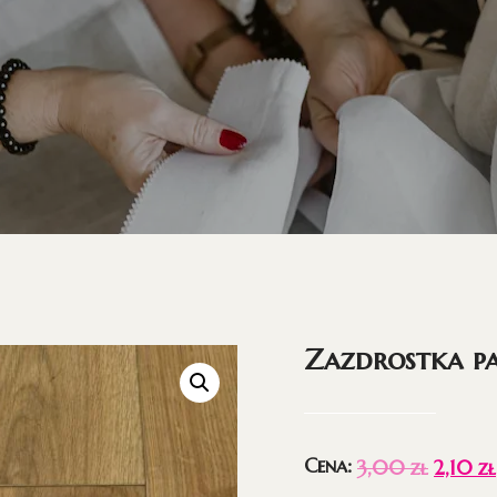
Zazdrostka p
Cena:
3,00
zł
2,10
zł