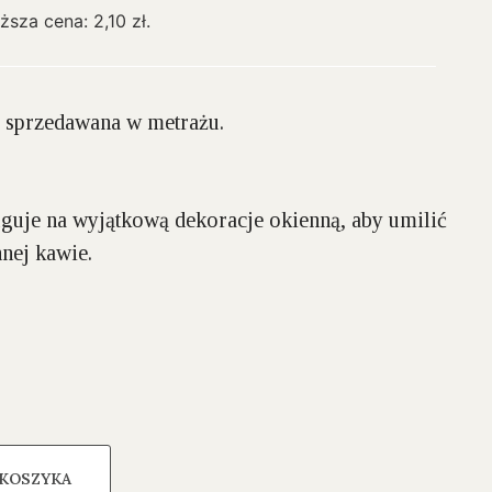
iższa cena:
2,10
zł
.
 sprzedawana w metrażu.
guje na wyjątkową dekoracje okienną, aby umilić
nnej kawie.
 KOSZYKA