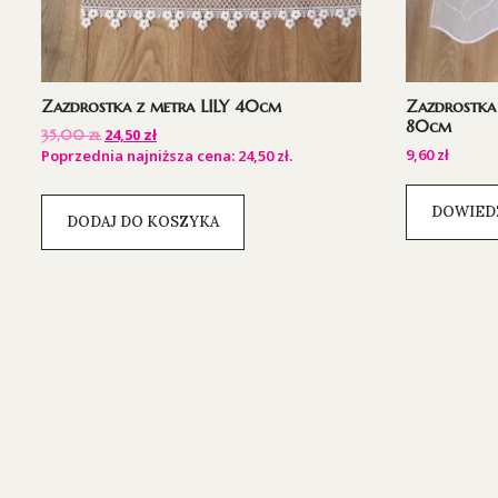
Zazdrostka z metra LILY 40cm
Zazdrostka
80cm
24,50
zł
35,00
zł
9,60
zł
Poprzednia najniższa cena:
24,50
zł
.
DOWIEDZ
DODAJ DO KOSZYKA