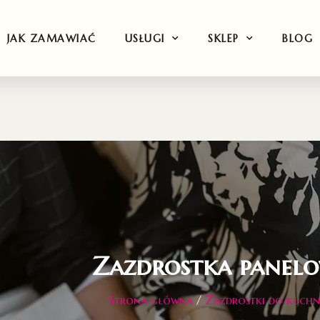
JAK ZAMAWIAĆ
USŁUGI
SKLEP
BLOG
Zazdrostka panel
Strona główna
/
Zazdrostki do kuchn