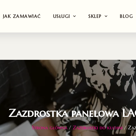
JAK ZAMAWIAĆ
USŁUGI
SKLEP
BLOG
Zazdrostka panelowa L
Strona główna
/
Zazdrostki do kuchni
/ Za