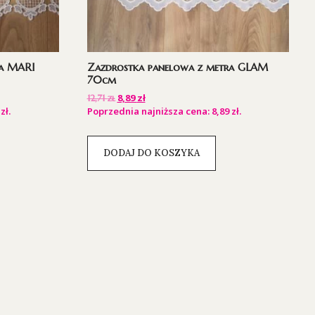
ra MARI
Zazdrostka panelowa z metra GLAM
70cm
8,89
zł
12,71
zł
9
zł
.
Poprzednia najniższa cena:
8,89
zł
.
DODAJ DO KOSZYKA