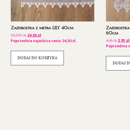
Zazdrostka z metra LILY 40cm
Zazdrostka
60cm
24,50
zł
35,00
zł
2,91
zł
Poprzednia najniższa cena:
24,50
zł
.
4,16
zł
Poprzednia n
DODAJ DO KOSZYKA
DODAJ D