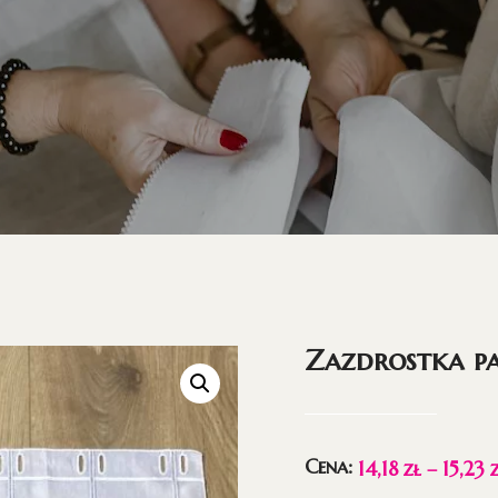
Zazdrostka p
Cena:
14,18
zł
–
15,23