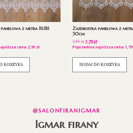
 panelowa z metra RUBI
Zazdrostka panelowa z met
30cm
1,79
zł
2,56
zł
ajniższa cena:
2,91
zł
.
Poprzednia najniższa cena:
1,7
O KOSZYKA
DODAJ DO KOSZYKA
@SALONFIRANIGMAR
Igmar firany