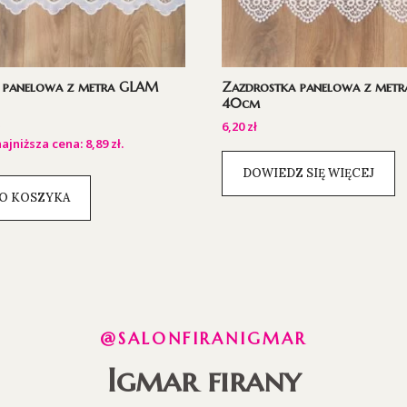
 panelowa z metra GLAM
Zazdrostka panelowa z metr
40cm
6,20
zł
ajniższa cena:
8,89
zł
.
DOWIEDZ SIĘ WIĘCEJ
O KOSZYKA
@SALONFIRANIGMAR
Igmar firany