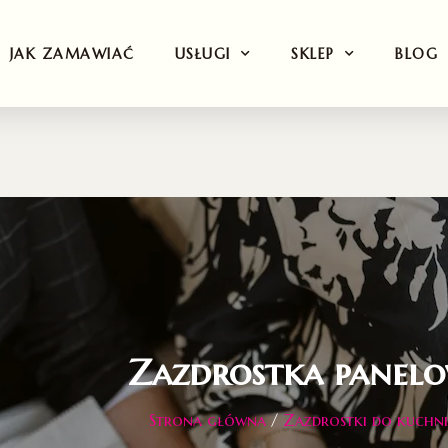
JAK ZAMAWIAĆ
USŁUGI
SKLEP
BLOG
Zazdrostka panel
Strona główna
/
Zazdrostki do kuchni