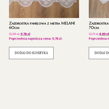
Zazdrostka panelowa z metra MELANI
Zazdrostka
60cm
70cm
9,78
zł
8,89
zł
13,98
zł
12,71
zł
Poprzednia najniższa cena:
9,78
zł
.
Poprzednia n
DODAJ DO KOSZYKA
DODAJ D