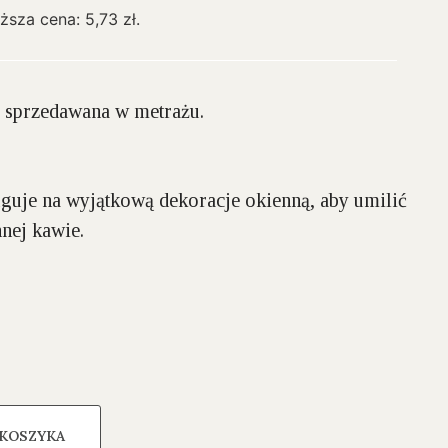
iższa cena:
5,73
zł
.
 sprzedawana w metrażu.
guje na wyjątkową dekoracje okienną, aby umilić
nnej kawie.
 KOSZYKA