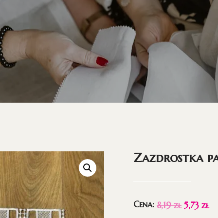
Zazdrostka p
Cena:
8,19
zł
5,73
zł