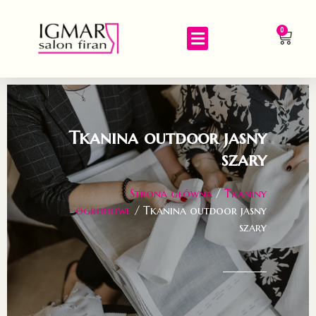
0
Tkanina outdoor jasny
szary
Strona główna
/
Tkaniny
ogrodowe
/ Tkanina outdoor jasny
szary