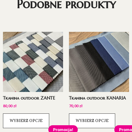
Podobne produkty
Tkanina outdoor ZANTE
Tkanina outdoor KANARIA
80,00
zł
70,00
zł
WYBIERZ OPCJE
WYBIERZ OPCJE
Promocja!
Promo