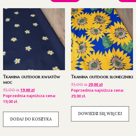
Tkanina outdoor kwiatów
Tkanina outdoor słoneczniki
moc
29,00
zł
53,00
zł
19,00
zł
53,00
zł
Poprzednia najniższa cena:
Poprzednia najniższa cena:
29,00
zł
.
19,00
zł
.
DOWIEDZ SIĘ WIĘCEJ
DODAJ DO KOSZYKA