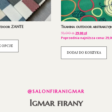
utdoor ZANTE
Tkanina outdoor abstrakcyj
29,00
zł
53,00
zł
Poprzednia najniższa cena:
29,
 OPCJE
DODAJ DO KOSZYKA
@SALONFIRANIGMAR
Igmar firany