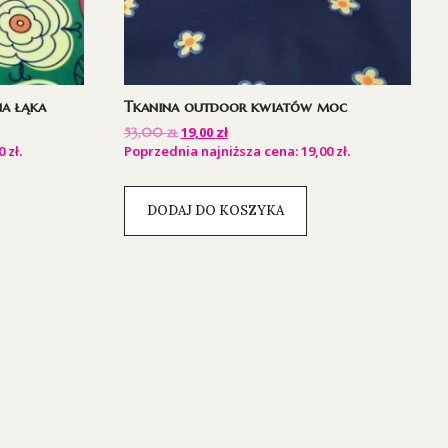
na łąka
Tkanina outdoor kwiatów moc
19,00
zł
53,00
zł
00
zł
.
Poprzednia najniższa cena:
19,00
zł
.
DODAJ DO KOSZYKA