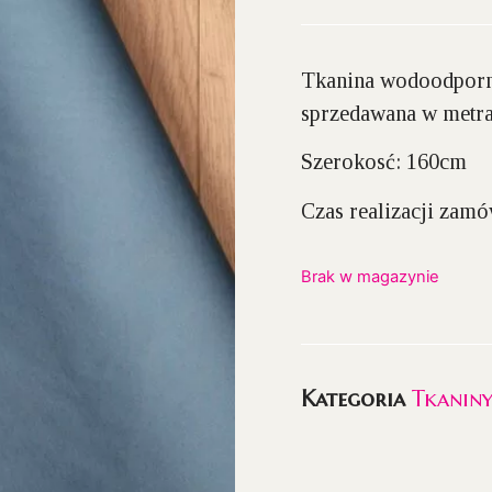
Tkanina wodoodporna
sprzedawana w metra
Szerokosć: 160cm
Czas realizacji zam
Brak w magazynie
Kategoria
Tkanin