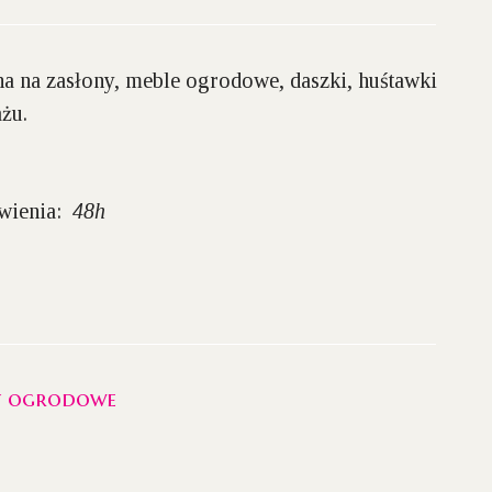
 na zasłony, meble ogrodowe, daszki, huśtawki
żu.
ówienia:
48h
y ogrodowe