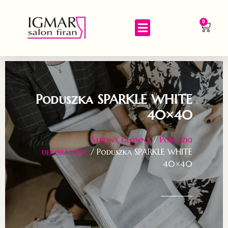
0
Poduszka SPARKLE WHITE
40×40
Strona główna
/
Poduszki
dekoracyjne
/ Poduszka SPARKLE WHITE
40×40