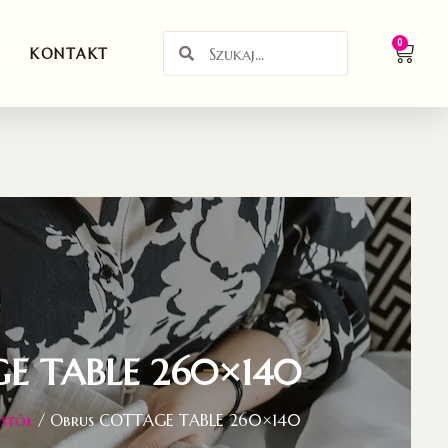
0
KONTAKT
E TABLE 260×140
 stół
/ Obrus COTTAGE TABLE 260×140