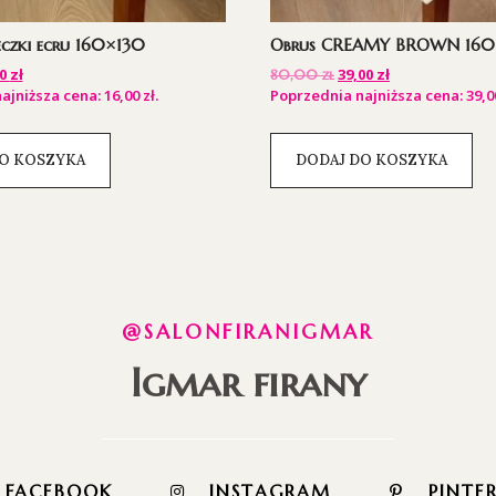
eczki ecru 160×130
Obrus CREAMY BROWN 160
00
zł
39,00
zł
80,00
zł
ajniższa cena:
16,00
zł
.
Poprzednia najniższa cena:
39,
O KOSZYKA
DODAJ DO KOSZYKA
@SALONFIRANIGMAR
Igmar firany
FACEBOOK
INSTAGRAM
PINTE