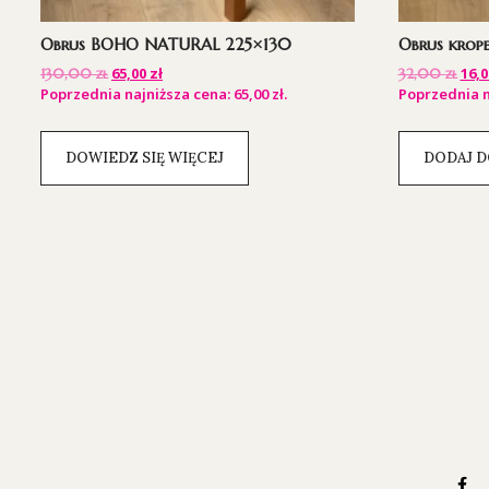
Obrus BOHO NATURAL 225×130
Obrus krop
65,00
zł
16,
130,00
zł
32,00
zł
Poprzednia najniższa cena:
65,00
zł
.
Poprzednia n
DOWIEDZ SIĘ WIĘCEJ
DODAJ D