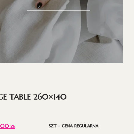
GE TABLE 260×140
szt - cena regularna
5,00
zł