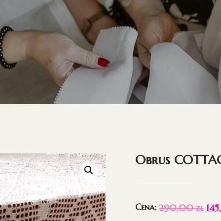
Obrus COTTA
Cena:
290,00
zł
14