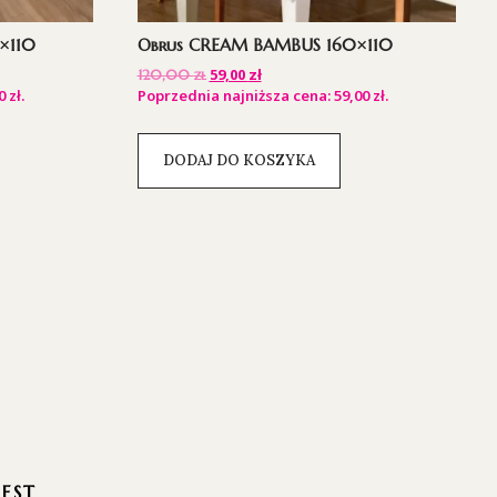
×110
Obrus CREAM BAMBUS 160×110
59,00
zł
120,00
zł
00
zł
.
Poprzednia najniższa cena:
59,00
zł
.
DODAJ DO KOSZYKA
REST