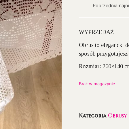
Poprzednia najn
WYPRZEDAŻ
Obrus to elegancki 
sposób przygotujesz 
Rozmiar: 260×140 cm
Brak w magazynie
Kategoria
Obrusy 