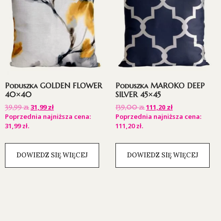
Poduszka GOLDEN FLOWER
Poduszka MAROKO DEEP
40×40
SILVER 45×45
31,99
zł
111,20
zł
39,99
zł
139,00
zł
Poprzednia najniższa cena:
Poprzednia najniższa cena:
31,99
zł
.
111,20
zł
.
DOWIEDZ SIĘ WIĘCEJ
DOWIEDZ SIĘ WIĘCEJ