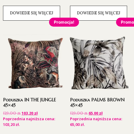
DOWIEDZ SIĘ WIĘCEJ
DOWIEDZ SIĘ WIĘCEJ
Promocja!
Promo
Poduszka IN THE JUNGLE
Poduszka PALMS BROWN
45×45
45×45
103,20
zł
65,00
zł
129,00
zł
129,00
zł
Poprzednia najniższa cena:
Poprzednia najniższa cena:
103,20
zł
.
65,00
zł
.