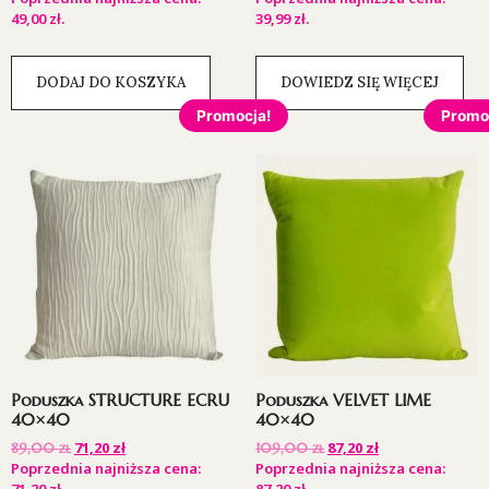
49,00
zł
.
39,99
zł
.
DODAJ DO KOSZYKA
DOWIEDZ SIĘ WIĘCEJ
Promocja!
Promo
Poduszka STRUCTURE ECRU
Poduszka VELVET LIME
40×40
40×40
71,20
zł
87,20
zł
89,00
zł
109,00
zł
Poprzednia najniższa cena:
Poprzednia najniższa cena: