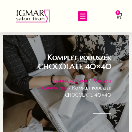
0
Komplet poduszek
CHOCOLATE 40×40
Strona główna
/
Poduszki
dekoracyjne
/ Komplet poduszek
CHOCOLATE 40×40