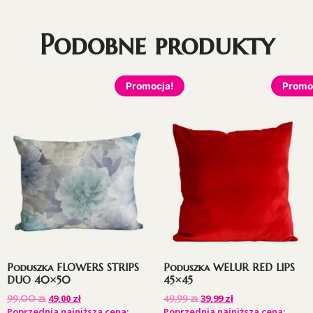
Podobne produkty
Promocja!
Promo
Poduszka FLOWERS STRIPS
Poduszka WELUR RED LIPS
DUO 40×50
45×45
49,00
zł
39,99
zł
99,00
zł
49,99
zł
Poprzednia najniższa cena:
Poprzednia najniższa cena: