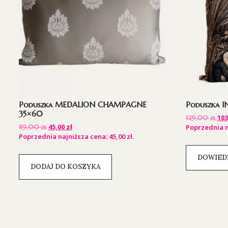
Poduszka MEDALION CHAMPAGNE
Poduszka I
35×60
103
129,00
zł
45,00
zł
89,00
zł
Poprzednia n
Poprzednia najniższa cena:
45,00
zł
.
DOWIEDZ
DODAJ DO KOSZYKA