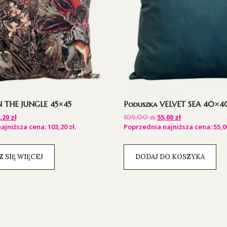
N THE JUNGLE 45×45
Poduszka VELVET SEA 40×4
,20
zł
55,00
zł
109,00
zł
ajniższa cena:
103,20
zł
.
Poprzednia najniższa cena:
55,
 SIĘ WIĘCEJ
DODAJ DO KOSZYKA