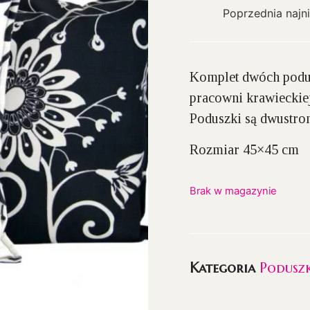
Poprzednia najn
Komplet dwóch poduc
pracowni krawieckiej
Poduszki są dwustro
Rozmiar 45×45 cm
Brak w magazynie
Kategoria
Poduszk