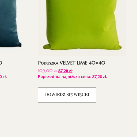
0
Poduszka VELVET LIME 40×40
87,20
zł
109,00
zł
00
zł
.
Poprzednia najniższa cena:
87,20
zł
.
DOWIEDZ SIĘ WIĘCEJ