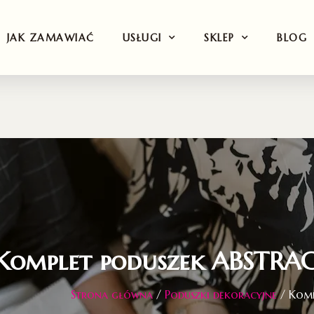
JAK ZAMAWIAĆ
USŁUGI
SKLEP
BLOG
Komplet poduszek ABSTRA
Strona główna
/
Poduszki dekoracyjne
/ Komp