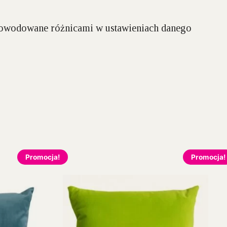
spowodowane różnicami w ustawieniach danego
Promocja!
Promocja!