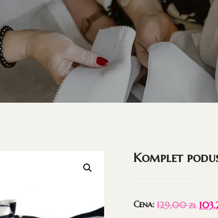
Komplet podu
Cena:
129,00
zł
103