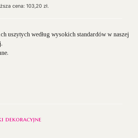
iższa cena:
103,20
zł
.
h uszytych według wysokich standardów w naszej
.
nne.
i dekoracyjne