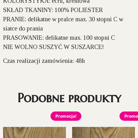
KOLORYSTYKA:
ecru, kremowa
SKŁAD TKANINY:
100% POLIESTER
PRANIE:
delikatne w pralce max. 30 stopni C w
siatce do prania
PRASOWANIE:
delikatne max. 100 stopni C
NIE WOLNO SUSZYĆ W SUSZARCE!
Czas realizacji zamówienia: 48h
Podobne produkty
Promocja!
Promo