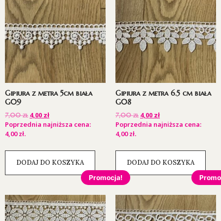
Gipiura z metra 5cm biała
Gipiura z metra 6.5 cm biała
G09
G08
4,00
zł
4,00
zł
7,00
zł
7,00
zł
Poprzednia najniższa cena:
Poprzednia najniższa cena:
4,00
zł
.
4,00
zł
.
DODAJ DO KOSZYKA
DODAJ DO KOSZYKA
Promocja!
Promo