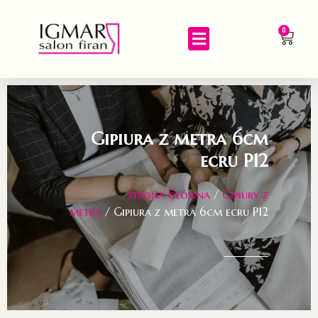
0
Gipiura z metra 6cm
ecru P12
Strona główna
/
Gipiury z
metra
/ Gipiura z metra 6cm ecru P12