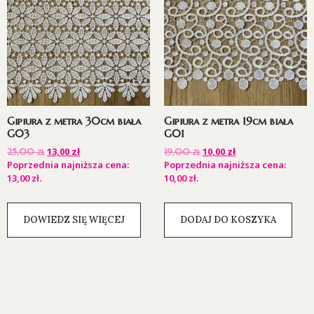
Gipiura z metra 30cm biała
Gipiura z metra 19cm biała
G03
G01
13,00
zł
10,00
zł
25,00
zł
19,00
zł
Poprzednia najniższa cena:
Poprzednia najniższa cena:
13,00
zł
.
10,00
zł
.
DOWIEDZ SIĘ WIĘCEJ
DODAJ DO KOSZYKA