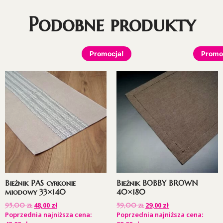
Podobne produkty
Promocja!
Promo
Bieżnik PAS cyrkonie
Bieżnik BOBBY BROWN
miodowy 33×140
40×180
48,00
zł
29,00
zł
95,00
zł
59,00
zł
Poprzednia najniższa cena:
Poprzednia najniższa cena: