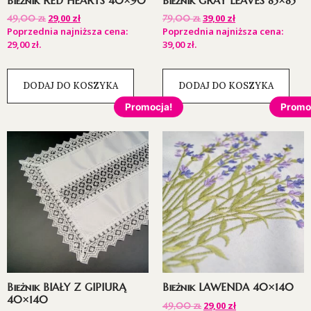
Bieżnik RED HEARTS 40×90
Bieżnik GRAY LEAVES 85×85
29,00
zł
39,00
zł
49,00
zł
79,00
zł
Poprzednia najniższa cena:
Poprzednia najniższa cena:
29,00
zł
.
39,00
zł
.
DODAJ DO KOSZYKA
DODAJ DO KOSZYKA
Promocja!
Promo
Bieżnik BIAŁY Z GIPIURĄ
Bieżnik LAWENDA 40×140
40×140
29,00
zł
49,00
zł