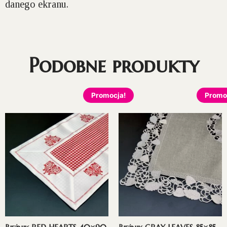
danego ekranu.
Podobne produkty
Promocja!
Promo