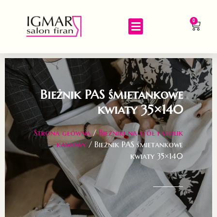
0
Bieżnik PAS śmietankowe
kwiaty 35×140
Strona główna
/
Bieżniki na stół i stolik
kawowy
/ Bieżnik PAS śmietankowe
kwiaty 35×140